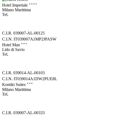
⋆⋆⋆⋆
Hotel Imperiale
Milano Marittima
Tel.
+39 0544 992282
info@imperialehotel.com
C.I.R. 039007-AL-00125
C.I.N. IT039007A1MP2JPASW
⋆⋆⋆
Hotel Man
Lido di Savio
Tel.
+39 0544 949129
info@man-hotel.com
C.I.R. 039014-AL-00103
C.I.N. IT039014A1DW2PUE8L
⋆⋆⋆
Kontiki Suites
Milano Marittima
Tel.
+39 0544 995842
info@kontikisuites.com
C.I.R. 039007-AL-00333