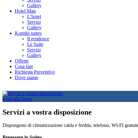
Gallery
Hotel Man
L’hotel
Servizi
Gallery
Kontiki suites
Il residence
Le Suite
Servizi
Gallery
Offerte
Cosa fare
Richiesta Preventivo
Dove siamo
torna alla home
Servizi a vostra disposizione
Dispongono di climatizzazione calda e fredda, telefono, WI-FI gratuit
Benessere in Suites…