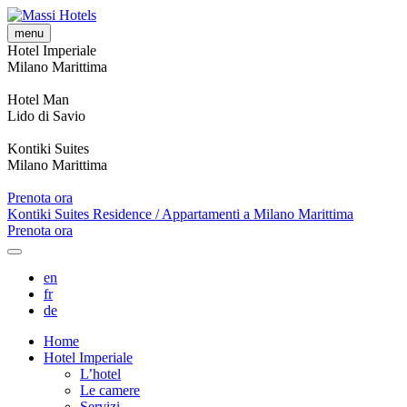
menu
Hotel Imperiale
Milano Marittima
+39 0544 992282
Hotel Man
Lido di Savio
+39 0544 949129
Kontiki Suites
Milano Marittima
+39 0544 995842
Prenota ora
Kontiki Suites Residence / Appartamenti a Milano Marittima
Prenota ora
en
fr
de
Home
Hotel Imperiale
L’hotel
Le camere
Servizi