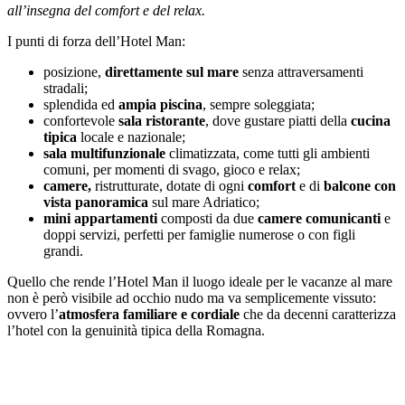
all’insegna del comfort e del relax.
I punti di forza dell’Hotel Man:
posizione,
direttamente sul mare
senza attraversamenti
stradali;
splendida ed
ampia piscina
, sempre soleggiata;
confortevole
sala ristorante
, dove gustare piatti della
cucina
tipica
locale e nazionale;
sala multifunzionale
climatizzata, come tutti gli ambienti
comuni, per momenti di svago, gioco e relax;
camere,
ristrutturate, dotate di ogni
comfort
e di
balcone con
vista panoramica
sul mare Adriatico;
mini appartamenti
composti da due
camere comunicanti
e
doppi servizi, perfetti per famiglie numerose o con figli
grandi.
Quello che rende l’Hotel Man il luogo ideale per le vacanze al mare
non è però visibile ad occhio nudo ma va semplicemente vissuto:
ovvero l’
atmosfera familiare e cordiale
che da decenni caratterizza
l’hotel con la genuinità tipica della Romagna.