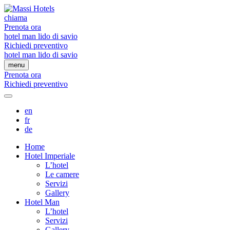
chiama
Prenota ora
hotel man lido di savio
Richiedi preventivo
hotel man lido di savio
menu
Prenota ora
Richiedi preventivo
en
fr
de
Home
Hotel Imperiale
L’hotel
Le camere
Servizi
Gallery
Hotel Man
L’hotel
Servizi
Gallery