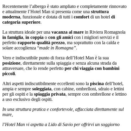
Recentemente l’albergo è stato ampliato e completamente rinnovato
e attualmente l’Hotel Man si presenta come una
struttura
moderna
, funzionale e dotata di tutti i
comfort
di un hotel
di
categoria superiore
.
La struttura ideale per una
vacanza al mare
in Riviera Romagnola
in famiglia
,
in coppia
o
con gli amici
con i migliori servizi e il
perfetto
rapporto qualità prezzo
, ma soprattutto con la calda e
solare accoglienza “
made in Romagna”
.
Vero e indiscutibile punto di forza dell’Hotel Man è la sua
posizione
, direttamente sulla spiaggia e senza alcuna strada da
attraversare, che lo rende perfetto
per chi viaggia con bambini
piccoli
.
Altri aspetti indiscutibilmente eccellenti sono la
piscina
dell’hotel,
ampia e sempre
soleggiata
, con cabine, ombrelloni, sdraio e lettini
per gli ospiti e la
spiaggia privata
, sempre con ombrellone e lettino
a uso esclusivo degli ospiti.
In una struttura pratica e confortevole, affacciata direttamente sul
mare,
l’Hotel Man vi aspetta a Lido di Savio per offrirvi un soggiorno