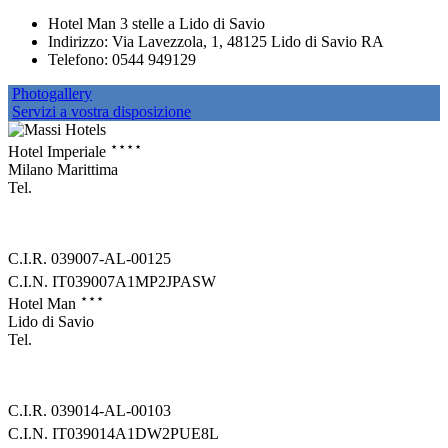
Hotel Man 3 stelle a Lido di Savio
Indirizzo: Via Lavezzola, 1, 48125 Lido di Savio RA
Telefono: 0544 949129
Photogallery
Servizi a vostra disposizione
⋆⋆⋆⋆
Hotel Imperiale
Milano Marittima
Tel.
+39 0544 992282
info@imperialehotel.com
C.I.R. 039007-AL-00125
C.I.N. IT039007A1MP2JPASW
⋆⋆⋆
Hotel Man
Lido di Savio
Tel.
+39 0544 949129
info@man-hotel.com
C.I.R. 039014-AL-00103
C.I.N. IT039014A1DW2PUE8L