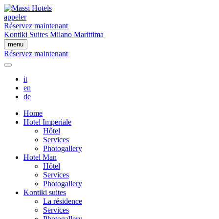
appeler
Réservez maintenant
Kontiki Suites Milano Marittima
menu
Réservez maintenant
it
en
de
Home
Hotel Imperiale
Hôtel
Services
Photogallery
Hotel Man
Hôtel
Services
Photogallery
Kontiki suites
La résidence
Services
Photogallery